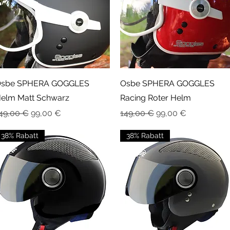
Schnellansicht
Schnellansicht
sbe SPHERA GOGGLES
Osbe SPHERA GOGGLES
elm Matt Schwarz
Racing Roter Helm
tandardpreis
Sale-Preis
Standardpreis
Sale-Preis
49,00 €
99,00 €
149,00 €
99,00 €
38% Rabatt
38% Rabatt