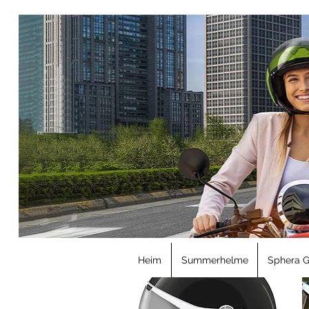
34% Rabatt
Heim
Summerhelme
Sphera 