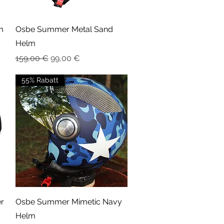
Schnellansicht
m
Osbe Summer Metal Sand
Helm
Standardpreis
Sale-Preis
159,00 €
99,00 €
55% Rabatt
Schnellansicht
r
Osbe Summer Mimetic Navy
Helm