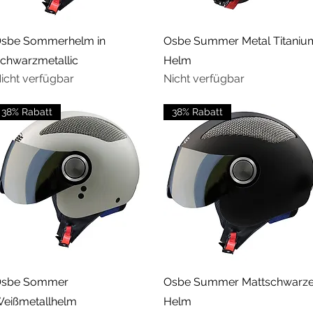
Schnellansicht
Schnellansicht
sbe Sommerhelm in
Osbe Summer Metal Titaniu
chwarzmetallic
Helm
icht verfügbar
Nicht verfügbar
38% Rabatt
38% Rabatt
Schnellansicht
Schnellansicht
sbe Sommer
Osbe Summer Mattschwarze
eißmetallhelm
Helm