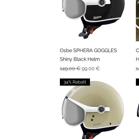
Schnellansicht
Osbe SPHERA GOGGLES
O
Shiny Black Helm
H
Standardpreis
Sale-Preis
S
149,00 €
99,00 €
1
34% Rabatt