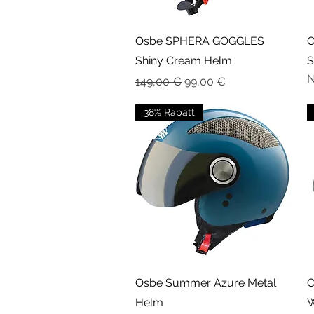
Schnellansicht
Osbe SPHERA GOGGLES
O
Shiny Cream Helm
S
N
Standardpreis
Sale-Preis
149,00 €
99,00 €
38% Rabatt
Schnellansicht
Osbe Summer Azure Metal
O
Helm
W