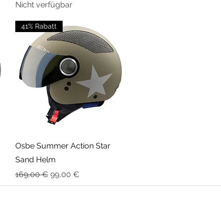
Nicht verfügbar
41% Rabatt
Schnellansicht
Osbe Summer Action Star
Sand Helm
Standardpreis
Sale-Preis
169,00 €
99,00 €