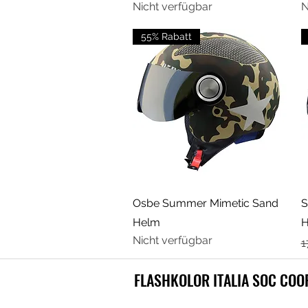
Nicht verfügbar
N
55% Rabatt
Schnellansicht
Osbe Summer Mimetic Sand
S
Helm
H
Nicht verfügbar
S
1
FLASHKOLOR ITALIA SOC COO