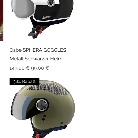
Schnellansicht
Osbe SPHERA GOGGLES
Metall Schwarzer Helm
Standardpreis
Sale-Preis
149,00 €
99,00 €
38% Rabatt