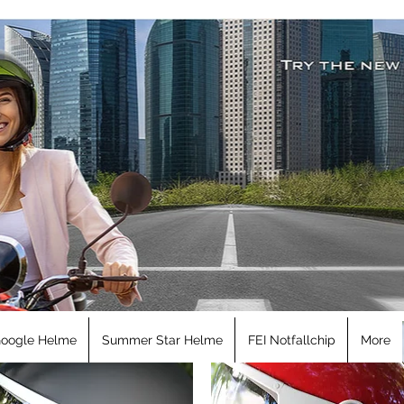
Flashkolor
34% Rabatt
34% Rabatt
Google Helme
Summer Star Helme
FEI Notfallchip
More