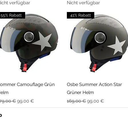
icht verfügbar
Nicht verfügbar
55% Rabatt
41% Rabatt
Schnellansicht
Schnellansicht
ommer Camouflage Grün
Osbe Summer Action Star
elm
Grüner Helm
tandardpreis
Sale-Preis
Standardpreis
Sale-Preis
79,00 €
99,00 €
169,00 €
99,00 €
P