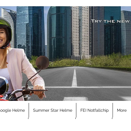
Flashkolor
Google Helme
Summer Star Helme
FEI Notfallchip
More
oogle Helme
Summer Star Helme
FEI Notfallchip
More