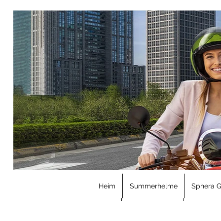
Heim
Summerhelme
Sphera 
Heim
Summerhelme
Sphera G