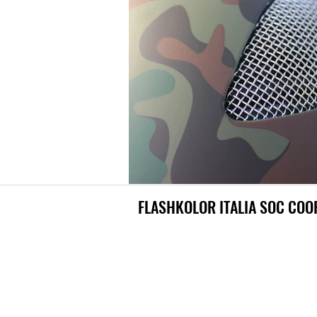
FLASHKOLOR ITALIA SOC COO
Via G. Pernigotti 12/a
15057 - Tortona - AL